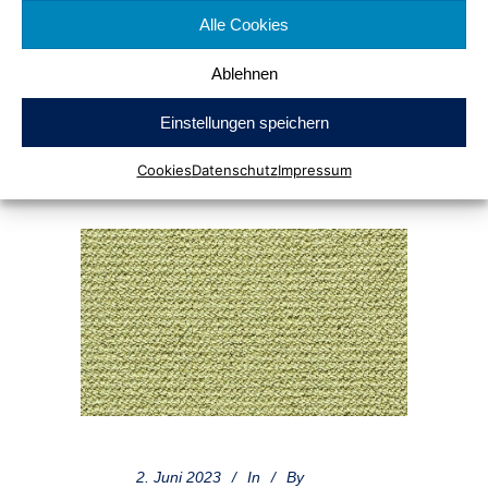
Alle Cookies
Ablehnen
0
0
Einstellungen speichern
Cookies
Datenschutz
Impressum
2. Juni 2023
In
By