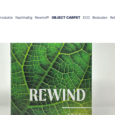
Produkte
Nachhaltig
Rewind®
OBJECT CARPET
ECO
Bioboden
Re