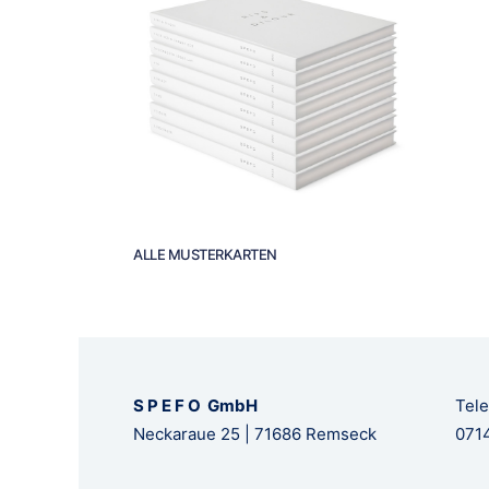
ALLE MUSTERKARTEN
S P E F O GmbH
Tele
Neckaraue 25 | 71686 Remseck
0714