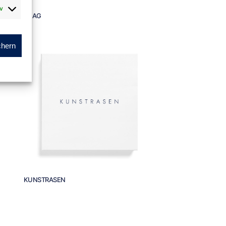
v
SHAG
chern
KUNSTRASEN