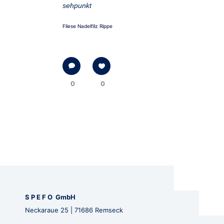
sehpunkt
Fliese Nadelfilz Rippe
0
0
S P E F O GmbH
Neckaraue 25 | 71686 Remseck