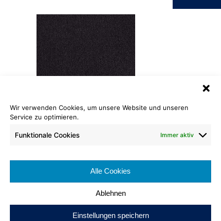
Wir verwenden Cookies, um unsere Website und unseren
Service zu optimieren.
Saxony Matt
017
Funktionale Cookies
Immer aktiv
Rollenlänge: ca. 25 lfm
Warenbreite: ca. 400 cm
Alle Cookies
Brennverhalten:
Ablehnen
Einstellungen speichern