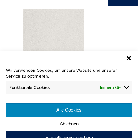
Wir verwenden Cookies, um unsere Website und unseren
Saxony ECO
Service zu optimieren.
100 weiß
Funktionale Cookies
Immer aktiv
Rollenlänge: ca. 30 lfm
Warenbreite: ca. 400 cm
Alle Cookies
Brennverhalten:
Ablehnen
Einstellungen speichern