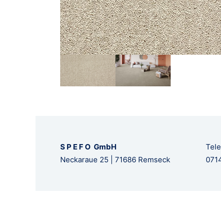
S P E F O GmbH
Tele
Neckaraue 25 | 71686 Remseck
0714