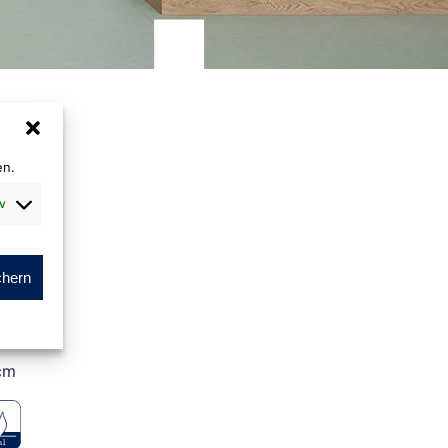
en.
v
+
chern
m
cm