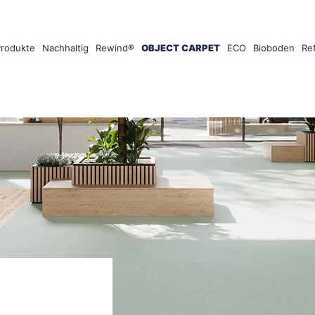
Produkte
Nachhaltig
Rewind®
OBJECT CARPET
ECO
Bioboden
Re