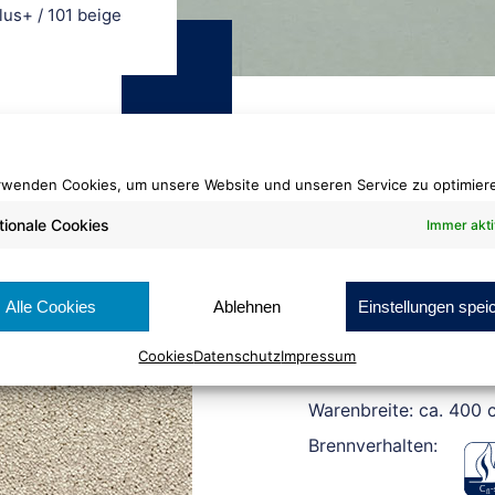
lus+
/
101 beige
rwenden Cookies, um unsere Website und unseren Service zu optimier
tionale Cookies
Immer akti
Saxony ECO Plus
101 beige
Alle Cookies
Ablehnen
Einstellungen spei
Cookies
Datenschutz
Impressum
Rollenlänge: ca. 30 lf
Warenbreite: ca. 400 
Brennverhalten: