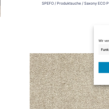
SPEFO
/
Produktsuche
/
Saxony ECO P
Wir ve
Funk