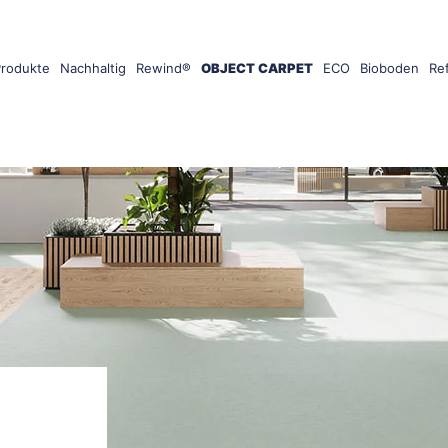
Produkte
Nachhaltig
Rewind®
OBJECT CARPET
ECO
Bioboden
Re