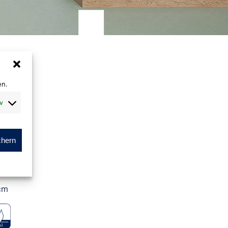
en.
v
chern
m
cm