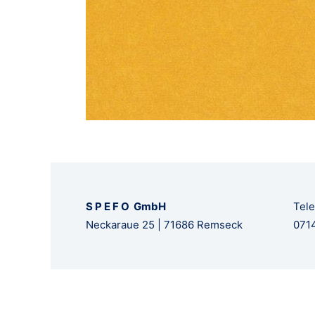
S P E F O GmbH
Tele
Neckaraue 25 | 71686 Remseck
0714