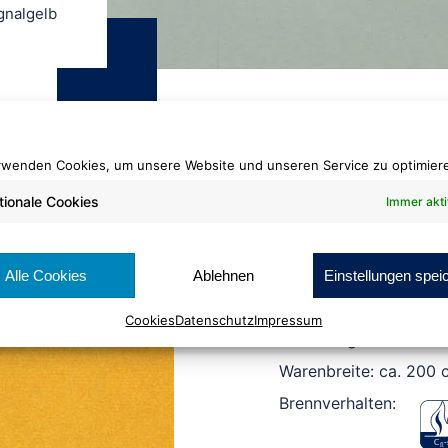
gnalgelb
rwenden Cookies, um unsere Website und unseren Service zu optimier
tionale Cookies
Immer akti
Dilour
103 signalgelb
Alle Cookies
Ablehnen
Einstellungen spei
Cookies
Datenschutz
Impressum
Rollenlänge: ca. 30 lf
Warenbreite: ca. 200 
Brennverhalten: