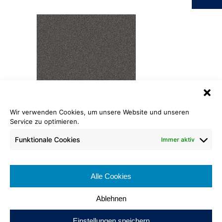
Wir verwenden Cookies, um unsere Website und unseren
Madra
Service zu optimieren.
1102 Mouse
Funktionale Cookies
Immer aktiv
Rollenlänge: ca. 25 lfm
Warenbreite: ca. 400 cm
Brennverhalten: Cfl-s1
Alle Cookies
Poleinsatzgewicht: ca. 1100 g/m²
Ablehnen
Einstellungen speichern