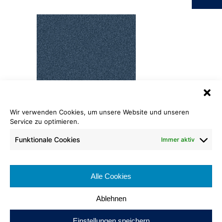
Wir verwenden Cookies, um unsere Website und unseren
Madra
Service zu optimieren.
1106 Capri
Funktionale Cookies
Immer aktiv
Rollenlänge: ca. 25 lfm
Warenbreite: ca. 400 cm
Brennverhalten: Cfl-s1
Alle Cookies
Poleinsatzgewicht: ca. 1100 g/m²
Ablehnen
Einstellungen speichern