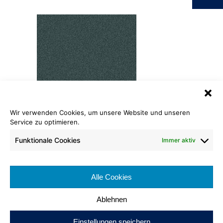
Wir verwenden Cookies, um unsere Website und unseren
Madra
Service zu optimieren.
1113 Ozean
Funktionale Cookies
Immer aktiv
Rollenlänge: ca. 25 lfm
Warenbreite: ca. 400 cm
Brennverhalten: Cfl-s1
Alle Cookies
Poleinsatzgewicht: ca. 1100 g/m²
Ablehnen
Einstellungen speichern