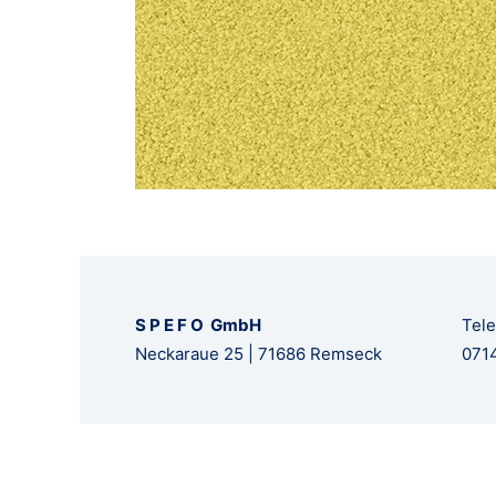
S P E F O GmbH
Tele
Neckaraue 25 | 71686 Remseck
0714