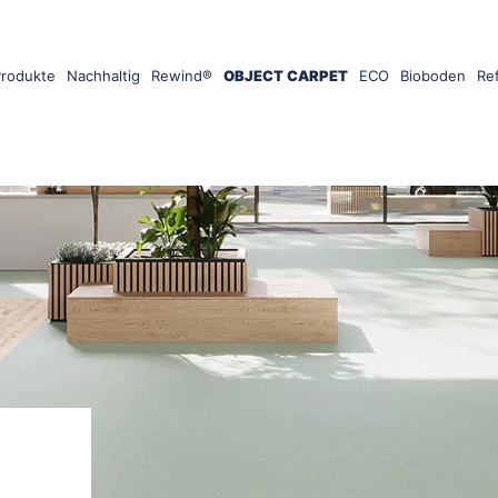
Produkte
Nachhaltig
Rewind®
OBJECT CARPET
ECO
Bioboden
Re