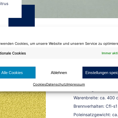
itrus
rwenden Cookies, um unsere Website und unseren Service zu optimier
tionale Cookies
Immer akti
Madra
1119 Citrus
Alle Cookies
Ablehnen
Einstellungen spei
Cookies
Datenschutz
Impressum
Rollenlänge: ca. 25 lf
Warenbreite: ca. 400 
Brennverhalten: Cfl-s1
Poleinsatzgewicht: ca