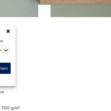
en.
v
chern
m
cm
. 1100 g/m²