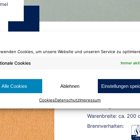
amel
rwenden Cookies, um unsere Website und unseren Service zu optimier
tionale Cookies
Immer akti
Dilour
138 kamel
Alle Cookies
Ablehnen
Einstellungen spei
Cookies
Datenschutz
Impressum
Rollenlänge: ca. 30 lf
Warenbreite: ca. 200 
Brennverhalten: