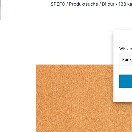
SPEFO
/
Produktsuche
/
Dilour
/
138 k
Wir ve
Funk