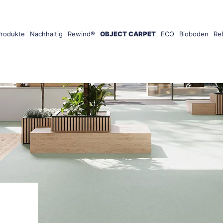
Produkte
Nachhaltig
Rewind®
OBJECT CARPET
ECO
Bioboden
Re