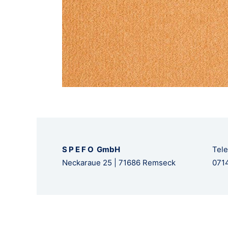
S P E F O GmbH
Tele
Neckaraue 25 | 71686 Remseck
0714