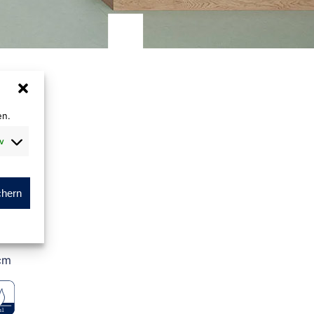
en.
v
chern
m
cm