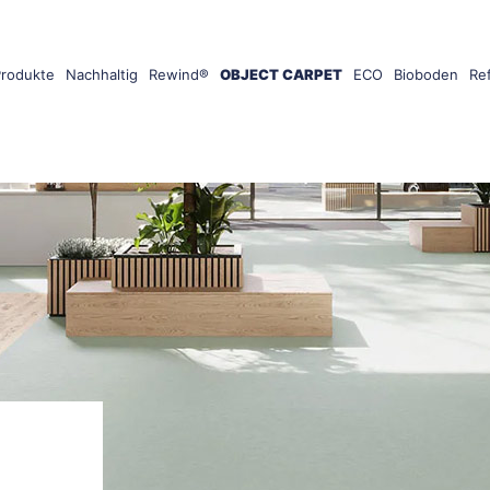
Produkte
Nachhaltig
Rewind®
OBJECT CARPET
ECO
Bioboden
Re