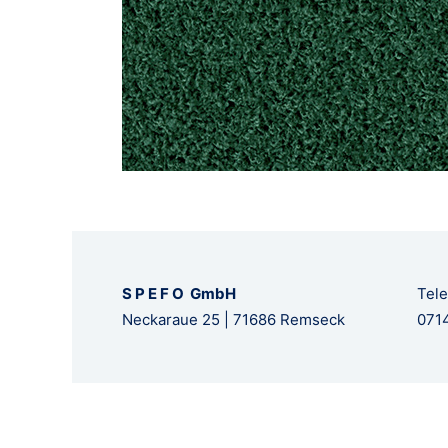
S P E F O GmbH
Tele
Neckaraue 25 | 71686 Remseck
0714