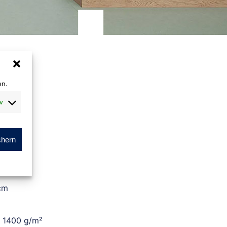
en.
v
chern
m
cm
. 1400 g/m²