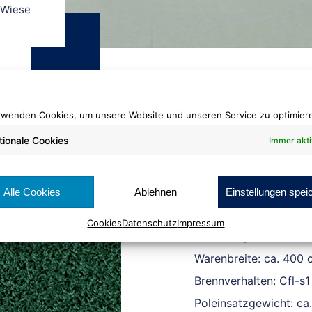
 Wiese
rwenden Cookies, um unsere Website und unseren Service zu optimier
tionale Cookies
Immer akti
Poodle
1466 Wiese
Alle Cookies
Ablehnen
Einstellungen spei
Cookies
Datenschutz
Impressum
Rollenlänge: ca. 25 lf
Warenbreite: ca. 400 
Brennverhalten: Cfl-s1
Poleinsatzgewicht: ca