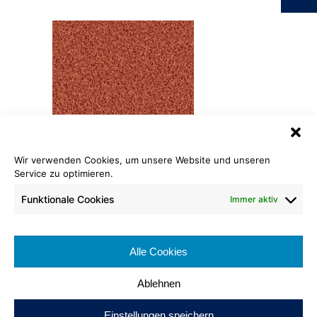
Wir verwenden Cookies, um unsere Website und unseren
Poodle
Service zu optimieren.
1473 Terracotta
Funktionale Cookies
Immer aktiv
Rollenlänge: ca. 25 lfm
Warenbreite: ca. 400 cm
Brennverhalten: Cfl-s1
Alle Cookies
Poleinsatzgewicht: ca. 1400 g/m²
Ablehnen
Einstellungen speichern