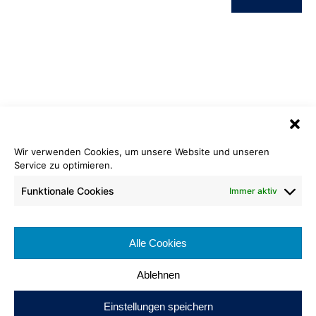
Wir verwenden Cookies, um unsere Website und unseren
Service zu optimieren.
PVC Tanzboden | Ballett
160 alpina/schwarz
Funktionale Cookies
Immer aktiv
Rollenlänge: ca 20-30 lfm
Bahnenbreite: ca. 200 cm
Alle Cookies
Brennverhalten: Cfl-s1
Ablehnen
Einstellungen speichern