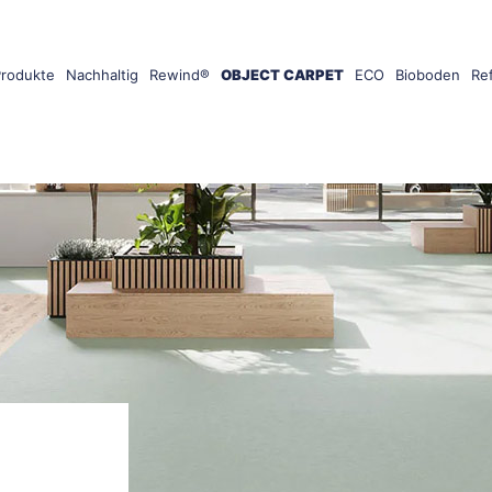
Produkte
Nachhaltig
Rewind®
OBJECT CARPET
ECO
Bioboden
Re