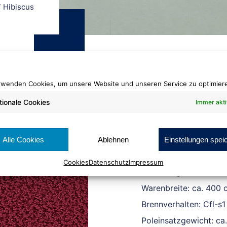
 Hibiscus
rwenden Cookies, um unsere Website und unseren Service zu optimier
tionale Cookies
Immer akti
Smoozy
1607 Hibiscus
Alle Cookies
Ablehnen
Einstellungen spei
Cookies
Datenschutz
Impressum
Rollenlänge: ca. 25 lf
Warenbreite: ca. 400 
Brennverhalten: Cfl-s1
Poleinsatzgewicht: ca