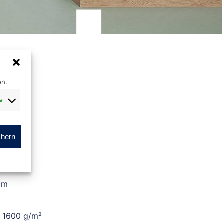
en.
v
chern
m
cm
. 1600 g/m²