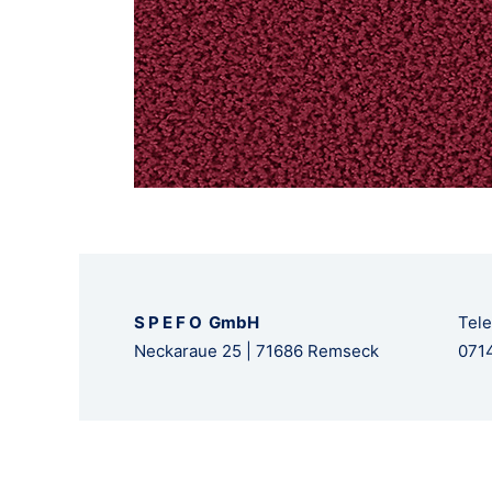
S P E F O GmbH
Tele
Neckaraue 25 | 71686 Remseck
0714