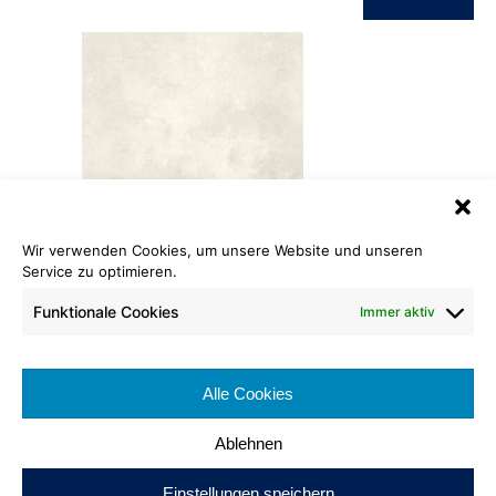
Wir verwenden Cookies, um unsere Website und unseren
PVC Stone
Service zu optimieren.
191 concrete beige
Funktionale Cookies
Immer aktiv
Rollenlänge: ca. 30 lfm
Warenbreite: ca. 200 cm
Brennverhalten: Cfl-s1
Alle Cookies
100% recyclebar
Ablehnen
Einstellungen speichern