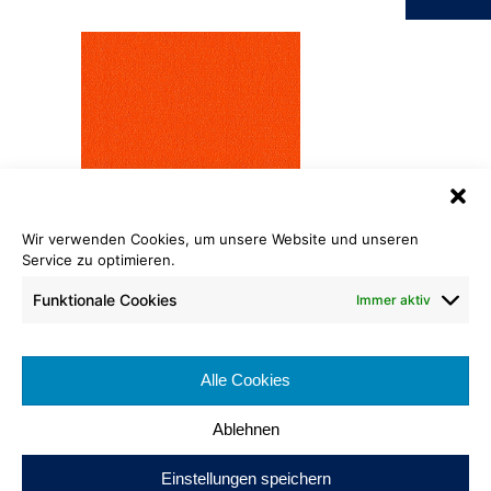
Wir verwenden Cookies, um unsere Website und unseren
Service zu optimieren.
Rips
204 orange (420)
Funktionale Cookies
Immer aktiv
Rollenlänge: ca. 50 lfm
Warenbreite: ca. 200 cm
Alle Cookies
Brennverhalten:
Ablehnen
Einstellungen speichern