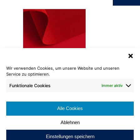
Wir verwenden Cookies, um unsere Website und unseren
Service zu optimieren.
Rewind® Rips
320 rot
Funktionale Cookies
Immer aktiv
Rollenlänge: ca. 50 lfm
Warenbreite: ca. 200 cm
Alle Cookies
Brennverhalten:
Ablehnen
Einstellungen speichern