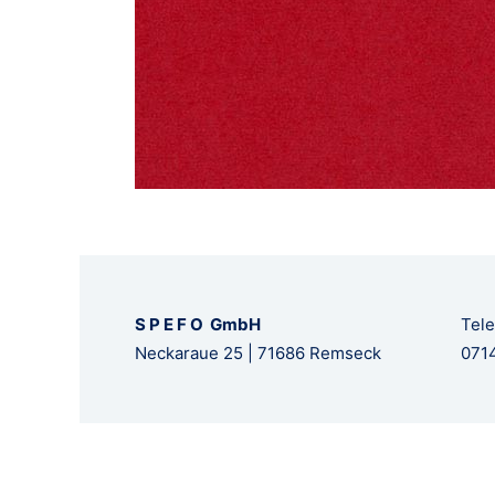
S P E F O GmbH
Tele
Neckaraue 25 | 71686 Remseck
0714