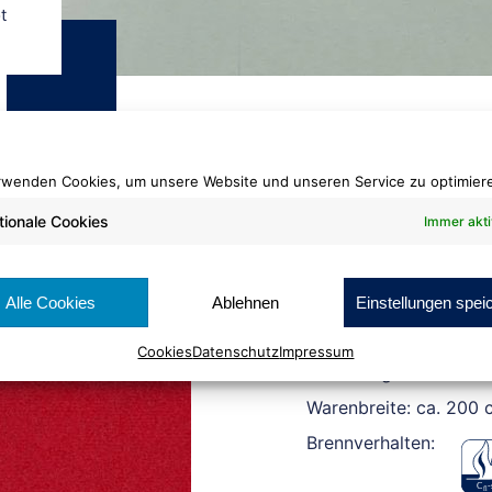
t
rwenden Cookies, um unsere Website und unseren Service zu optimier
tionale Cookies
Immer akti
Dilour
320 rot
Alle Cookies
Ablehnen
Einstellungen spei
Cookies
Datenschutz
Impressum
Rollenlänge: ca. 30 lf
Warenbreite: ca. 200 
Brennverhalten: