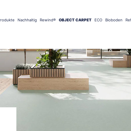
Produkte
Nachhaltig
Rewind®
OBJECT CARPET
ECO
Bioboden
Re