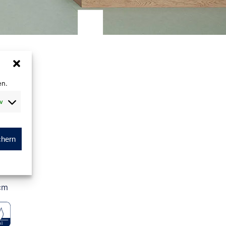
en.
v
chern
m
cm