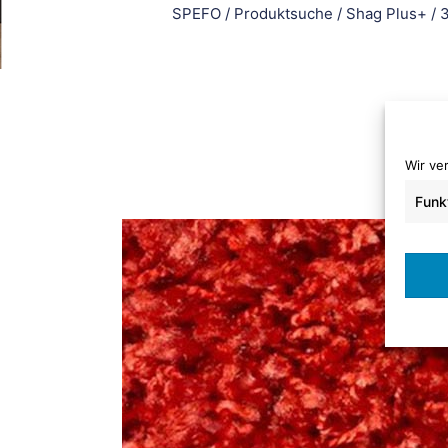
SPEFO
/
Produktsuche
/
Shag Plus+
/
3
Wir ve
Funk