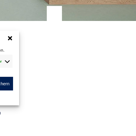
en.
v
ot
chern
cm
m