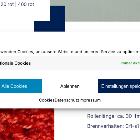
20 rot | 400 rot
rwenden Cookies, um unsere Website und unseren Service zu optimier
tionale Cookies
Immer akti
Shag Plus+
320 rot | 400 r
Alle Cookies
Ablehnen
Einstellungen spei
Cookies
Datenschutz
Impressum
Warenbreite: ca. 200 
Rollenlänge: ca. 30 lf
Brennverhalten: Cfl-s1