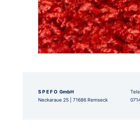
S P E F O GmbH
Tele
Neckaraue 25 | 71686 Remseck
0714