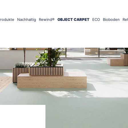
Produkte
Nachhaltig
Rewind®
OBJECT CARPET
ECO
Bioboden
Re