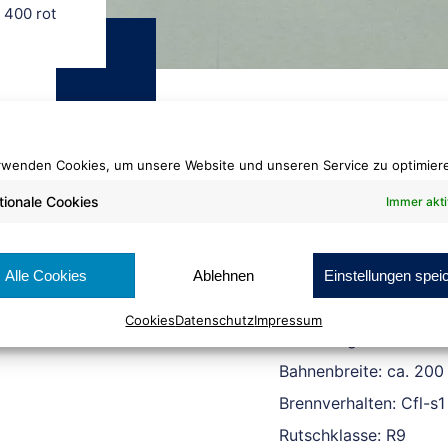
/
400 rot
rwenden Cookies, um unsere Website und unseren Service zu optimier
tionale Cookies
Immer akti
PVC Comfort
400 rot
Alle Cookies
Ablehnen
Einstellungen spei
Cookies
Datenschutz
Impressum
Rollenlänge: ca 25 lfm
Bahnenbreite: ca. 200
Brennverhalten: Cfl-s1
Rutschklasse: R9