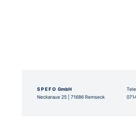
S P E F O GmbH
Tele
Neckaraue 25 | 71686 Remseck
0714