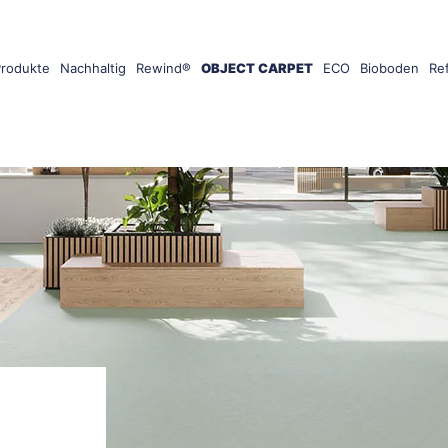
Produkte
Nachhaltig
Rewind®
OBJECT CARPET
ECO
Bioboden
Re