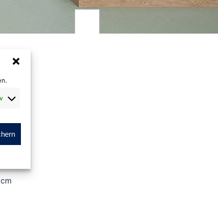
en.
v
chern
 cm