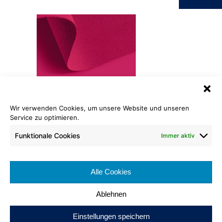
Wir verwenden Cookies, um unsere Website und unseren
Service zu optimieren.
Rewind® Rips
410 magenta
Funktionale Cookies
Immer aktiv
Rollenlänge: ca. 50 lfm
Warenbreite: ca. 200 cm
Alle Cookies
Brennverhalten:
Ablehnen
Einstellungen speichern