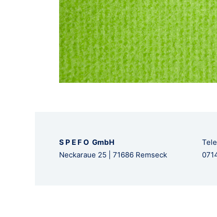
S P E F O GmbH
Tele
Neckaraue 25 | 71686 Remseck
0714