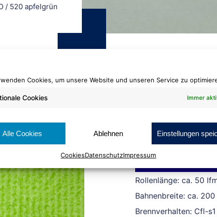
O
/
520 apfelgrün
rwenden Cookies, um unsere Website und unseren Service zu optimier
tionale Cookies
Immer akti
Rips Color ECO
520 apfelgrün
Alle Cookies
Ablehnen
Einstellungen spei
Cookies
Datenschutz
Impressum
Cradle to Cradle Certi
Rollenlänge: ca. 50 lf
Bahnenbreite: ca. 200
Brennverhalten: Cfl-s1