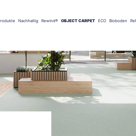
Produkte
Nachhaltig
Rewind®
OBJECT CARPET
ECO
Bioboden
Re