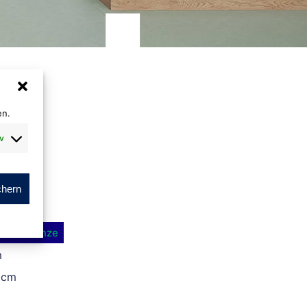
en.
v
chern
fied
Bronze
®
m
 cm