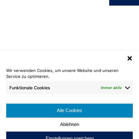
Wir verwenden Cookies, um unsere Website und unseren
Velours Samt Eco
Service zu optimieren.
590 türkis
Funktionale Cookies
Immer aktiv
Cradle to Cradle Certified
Bronze
®
Rollenlänge: ca 25 lfm
Bahnenbreite: ca. 200 cm
Alle Cookies
Brennverhalten: Cfl-s1
Ablehnen
Einstellungen speichern