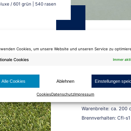
eluxe
/
601 grün | 540 rasen
rwenden Cookies, um unsere Website und unseren Service zu optimier
tionale Cookies
Immer akti
Kunstrasen Deluxe
601 grün | 540
Alle Cookies
Ablehnen
Einstellungen spei
Cookies
Datenschutz
Impressum
Rollenlänge: ca. 30 lf
Warenbreite: ca. 200 
Brennverhalten: Cfl-s1