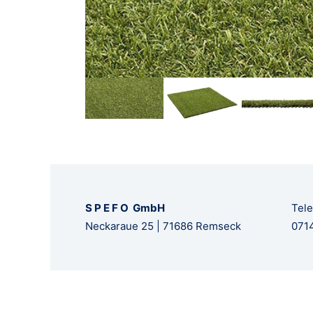
S P E F O GmbH
Tele
Neckaraue 25 | 71686 Remseck
0714