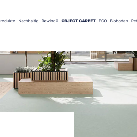
Produkte
Nachhaltig
Rewind®
OBJECT CARPET
ECO
Bioboden
Re