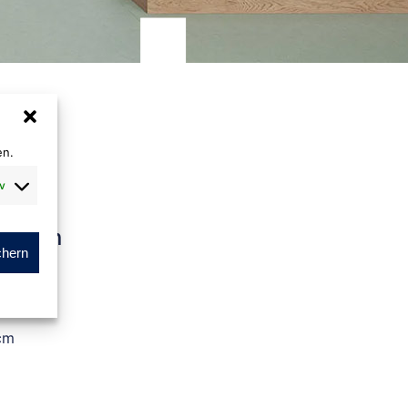
en.
v
 rasen
chern
m
cm