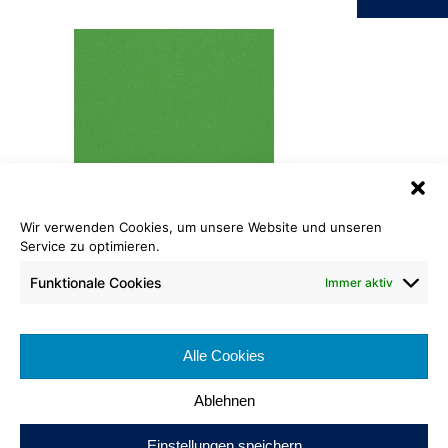
Wir verwenden Cookies, um unsere Website und unseren
Flachfilz ECO
Service zu optimieren.
626
Funktionale Cookies
Immer aktiv
Cradle to Cradle Certified
Bronze
®
Rollenlänge: ca. 50 lfm
Bahnenbreite: ca. 200 cm
Alle Cookies
Brennverhalten: Cfl-s1
Ablehnen
Einstellungen speichern