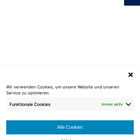
Tretford
640 Eis
Wir verwenden Cookies, um unsere Website und unseren
Service zu optimieren.
Bahnenware
Fliesen
Rollenlänge: ca
Fliesenlänge: 50 cm
Funktionale Cookies
Immer aktiv
25 lfm
Fliesenbreite: 50cm
Bahnenbreite:
Verpackungseinheit:
ca. 200 cm
5 QM
Alle Cookies
Brennverhalten:
Cfl-s1