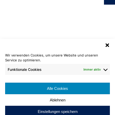
Wir verwenden Cookies, um unsere Website und unseren
Service zu optimieren.
Kräuselvelours Matt
650 marine
Funktionale Cookies
Immer aktiv
Rollenlänge: ca. 25 lfm.
Rollenbreite: ca. 400 cm
Alle Cookies
Brennverhalten: Cfl-s1
Ablehnen
Einstellungen speichern