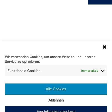
Wir verwenden Cookies, um unsere Website und unseren
Velours Objekt ECO
Service zu optimieren.
745 braun
Funktionale Cookies
Immer aktiv
Cradle to Cradle Certified
Bronze
®
Rollenlänge: ca 30 lfm
Bahnenbreite: ca. 200 cm
Alle Cookies
Brennverhalten: Cfl-s1
Ablehnen
Einstellungen speichern