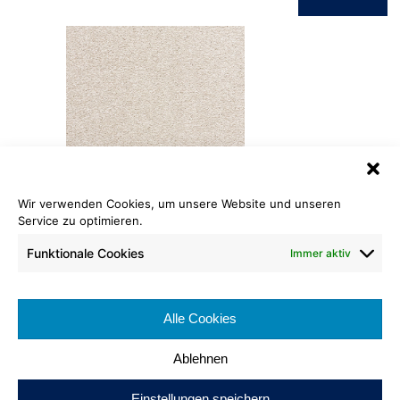
Wir verwenden Cookies, um unsere Website und unseren
Frise ECO
Service zu optimieren.
747 telegrau
Funktionale Cookies
Immer aktiv
Rollenlänge: ca. 30 lfm
Warenbreite: ca. 400 cm
Alle Cookies
Brennverhalten:
Ablehnen
Einstellungen speichern