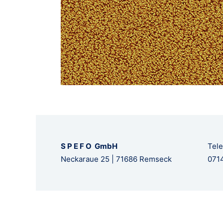
S P E F O GmbH
Tele
Neckaraue 25 | 71686 Remseck
0714