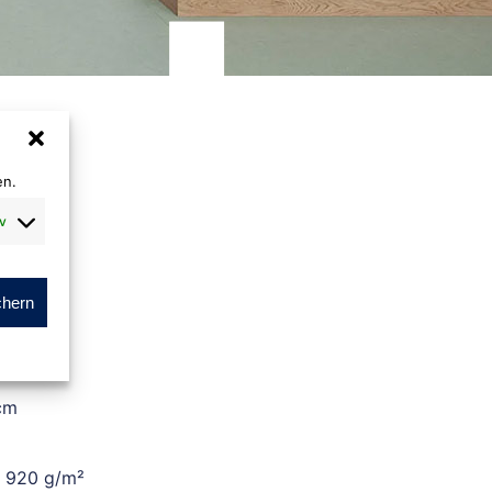
en.
v
chern
m
cm
. 920 g/m²