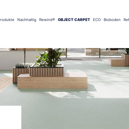
Produkte
Nachhaltig
Rewind®
OBJECT CARPET
ECO
Bioboden
Re