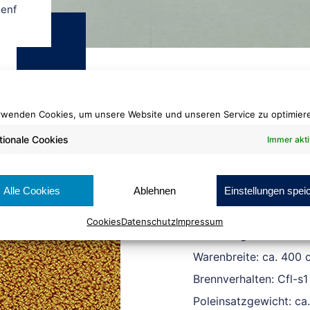
enf
rwenden Cookies, um unsere Website und unseren Service zu optimier
tionale Cookies
Immer akti
Gloss
7905 Senf
Alle Cookies
Ablehnen
Einstellungen spei
Cookies
Datenschutz
Impressum
Rollenlänge: ca. 25 lf
Warenbreite: ca. 400 
Brennverhalten: Cfl-s1
Poleinsatzgewicht: ca