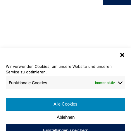
Wir verwenden Cookies, um unsere Website und unseren
Velours Samt Eco
Service zu optimieren.
810 silber
Funktionale Cookies
Immer aktiv
Cradle to Cradle Certified
Bronze
®
Rollenlänge: ca 25 lfm
Bahnenbreite: ca. 200 cm
Alle Cookies
Brennverhalten: Cfl-s1
Ablehnen
Einstellungen speichern