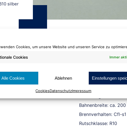
810 silber
rwenden Cookies, um unsere Website und unseren Service zu optimier
tionale Cookies
Immer akti
PVC Unigrip
810 silber
Alle Cookies
Ablehnen
Einstellungen spei
Cookies
Datenschutz
Impressum
Rollenlänge: ca 30 lfm
Bahnenbreite: ca. 200
Brennverhalten: Cfl-s1
Rutschklasse: R10