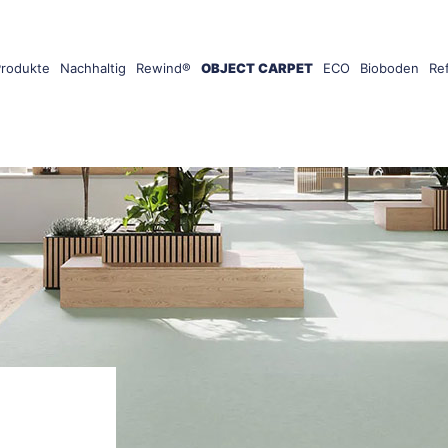
Produkte
Nachhaltig
Rewind®
OBJECT CARPET
ECO
Bioboden
Re