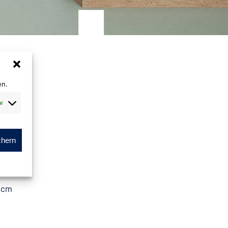
en.
v
chern
 cm