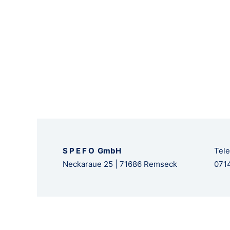
S P E F O GmbH
Tele
Neckaraue 25 | 71686 Remseck
0714