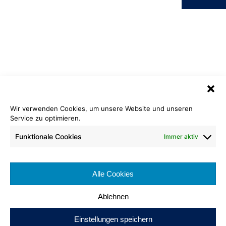
Wir verwenden Cookies, um unsere Website und unseren
Service zu optimieren.
Nadelfilz Rippe
865 asphalt
Funktionale Cookies
Immer aktiv
Rollenlänge: ca. 30 lfm
Bahnenbreite: ca. 200 cm
Alle Cookies
Brennverhalten: Cfl-s1
Ablehnen
Einstellungen speichern