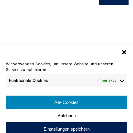
Wir verwenden Cookies, um unsere Website und unseren
Service zu optimieren.
Vinyl Stein
910 beton hell
Funktionale Cookies
Immer aktiv
Rollenlänge: ca. 25lfm – 30lfm
Bahnenbreite: ca. 200 cm
Alle Cookies
Brennverhalten: Cfl-s1
Ablehnen
Einstellungen speichern