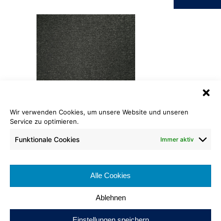
Wir verwenden Cookies, um unsere Website und unseren
Velours Standard Eco
Service zu optimieren.
910 graphit
Funktionale Cookies
Immer aktiv
Cradle to Cradle Certified
Bronze
®
Rollenlänge: ca 30 lfm
Bahnenbreite: ca. 200 cm
Alle Cookies
Brennverhalten: Cfl-s1
Ablehnen
Einstellungen speichern