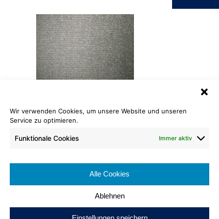
Wir verwenden Cookies, um unsere Website und unseren
Velours Standard Eco
Service zu optimieren.
940 schiefer
Funktionale Cookies
Immer aktiv
Cradle to Cradle Certified
Bronze
®
Rollenlänge: ca 30 lfm
Bahnenbreite: ca. 200 cm
Alle Cookies
Brennverhalten: Cfl-s1
Ablehnen
Einstellungen speichern