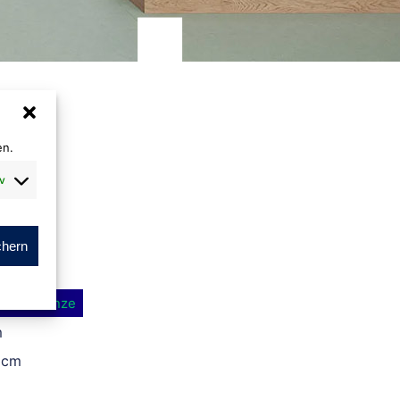
en.
v
chern
fied
Bronze
®
m
 cm