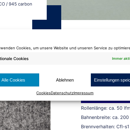
ECO
/
945 carbon
rwenden Cookies, um unsere Website und unseren Service zu optimier
tionale Cookies
Immer akti
Rips Favorit ECO
945 carbon
Alle Cookies
Ablehnen
Einstellungen spei
Cookies
Datenschutz
Impressum
Cradle to Cradle Certi
Rollenlänge: ca. 50 lf
Bahnenbreite: ca. 200
Brennverhalten: Cfl-s1