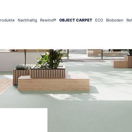
Produkte
Nachhaltig
Rewind®
OBJECT CARPET
ECO
Bioboden
Re