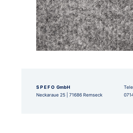
S P E F O GmbH
Tele
Neckaraue 25 | 71686 Remseck
0714