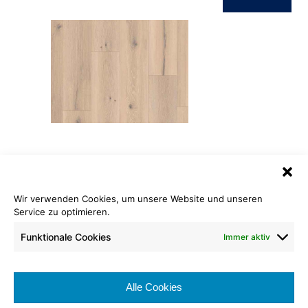
ID Inspiration Naturals 55
Forest Oak Natural
Wir verwenden Cookies, um unsere Website und unseren
Länge: 150,00 cm
Service zu optimieren.
Breite: 25,00 cm
Funktionale Cookies
Immer aktiv
Nutzschicht: 0,55 mm
Brennverhalten:
Alle Cookies
Nutzungsklasse: