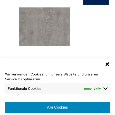
ID Inspiration Naturals 55
Patina Concrete Medium Grey
Wir verwenden Cookies, um unsere Website und unseren
Länge: 150,00 cm
Service zu optimieren.
Breite: 25,00 cm
Funktionale Cookies
Immer aktiv
Nutzschicht: 0,55 mm
Brennverhalten:
Alle Cookies
Nutzungsklasse: