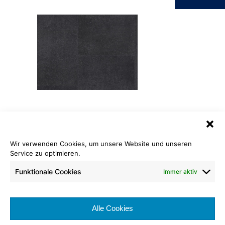
Loose-Lay Stone
028 Steinfliese anthrazit
Wir verwenden Cookies, um unsere Website und unseren
Service zu optimieren.
Format: 600 x 600 x 5,0 mm
Funktionale Cookies
Immer aktiv
Nutzschicht: 0,7 mm
Brennverhalten:
Nutzungsklasse:
Alle Cookies