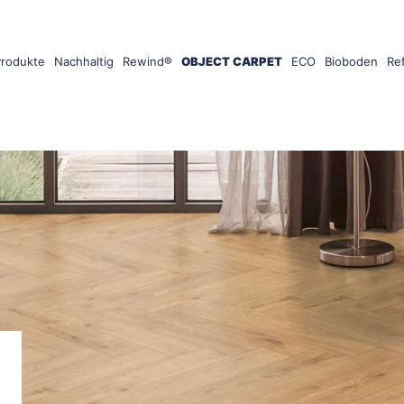
Produkte
Nachhaltig
Rewind®
OBJECT CARPET
ECO
Bioboden
Re