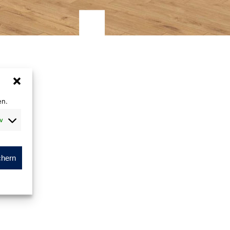
en.
v
chern