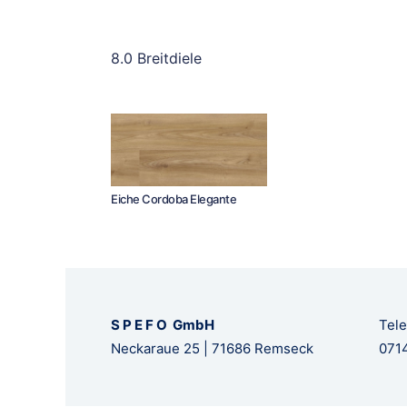
8.0 Breitdiele
Eiche Cordoba Elegante
S P E F O GmbH
Tele
Neckaraue 25 | 71686 Remseck
0714