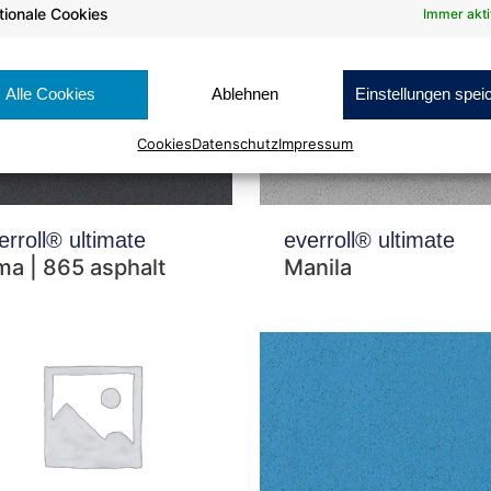
tionale Cookies
Immer akti
Alle Cookies
Ablehnen
Einstellungen spei
Cookies
Datenschutz
Impressum
erroll® ultimate
everroll® ultimate
ma | 865 asphalt
Manila