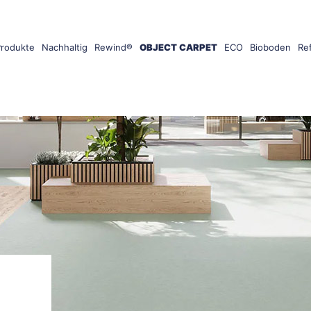
Produkte
Nachhaltig
Rewind®
OBJECT CARPET
ECO
Bioboden
Re