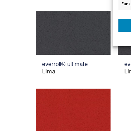
Funk
everroll® ultimate
ev
Lima
Li