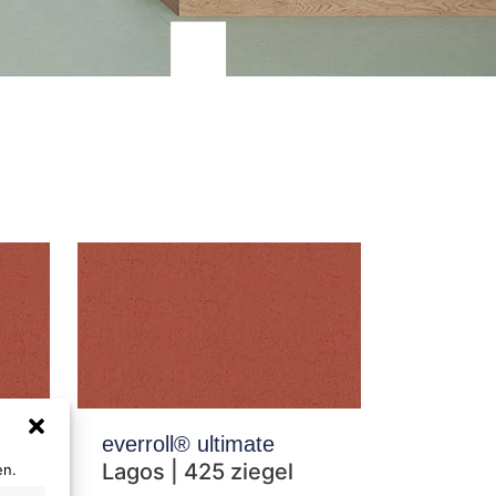
everroll® ultimate
Lagos | 425 ziegel
en.