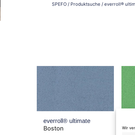
SPEFO
/
Produktsuche
/
everroll® ulti
everroll® ultimate
ev
Boston
G
Wir ve