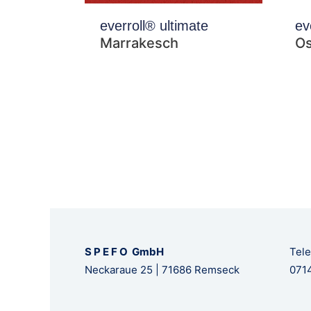
everroll® ultimate
ev
Marrakesch
Os
S P E F O GmbH
Tele
Neckaraue 25 | 71686 Remseck
0714