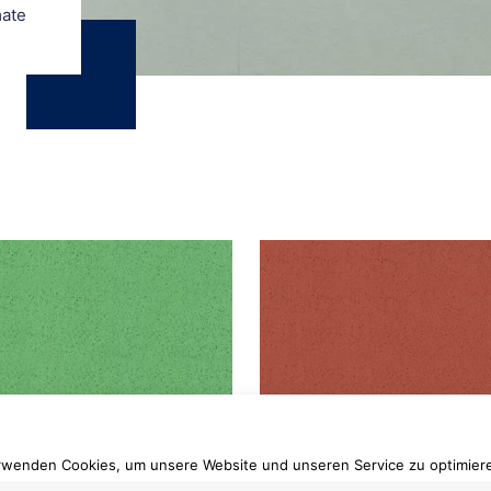
mate
erroll® ultimate
everroll® ultimate
alway
Lagos
rwenden Cookies, um unsere Website und unseren Service zu optimier