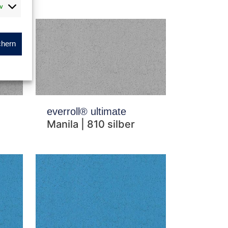
v
chern
everroll® ultimate
Manila | 810 silber