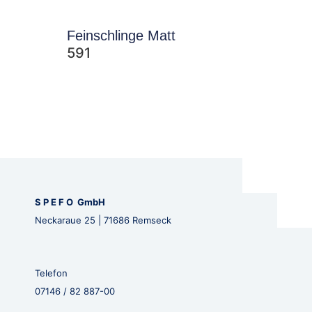
Feinschlinge Matt
591
S P E F O GmbH
Neckaraue 25 | 71686 Remseck
Telefon
07146 / 82 887-00