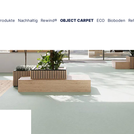
Produkte
Nachhaltig
Rewind®
OBJECT CARPET
ECO
Bioboden
Re