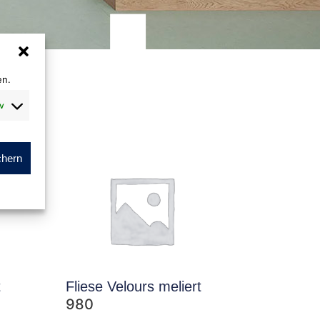
en.
v
chern
t
Fliese Velours meliert
980