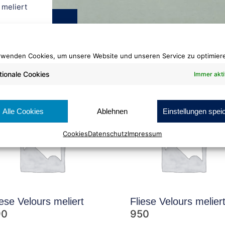
 meliert
rwenden Cookies, um unsere Website und unseren Service zu optimier
tionale Cookies
Immer akti
Alle Cookies
Ablehnen
Einstellungen spei
Cookies
Datenschutz
Impressum
iese Velours meliert
Fliese Velours melier
90
950