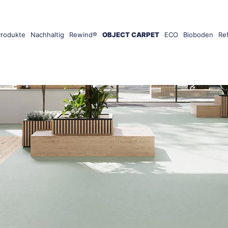
Produkte
Nachhaltig
Rewind®
OBJECT CARPET
ECO
Bioboden
Re