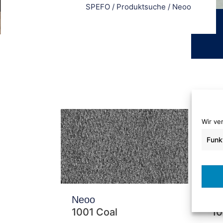
SPEFO
/
Produktsuche
/
Neoo
Wir ve
Funk
Neoo
N
1001 Coal
10