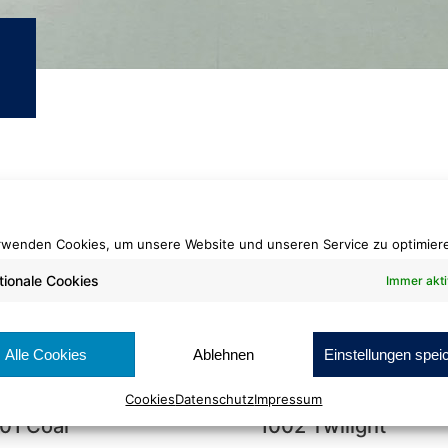
rwenden Cookies, um unsere Website und unseren Service zu optimier
tionale Cookies
Immer akti
Alle Cookies
Ablehnen
Einstellungen spei
eoo
Neoo
Cookies
Datenschutz
Impressum
01 Coal
1002 Twilight