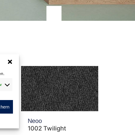
en.
v
chern
Neoo
1002 Twilight