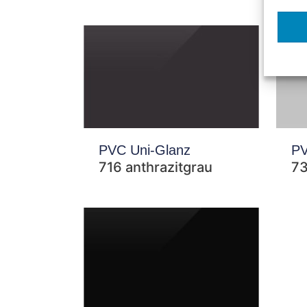
PVC Uni-Glanz
PV
716 anthrazitgrau
73