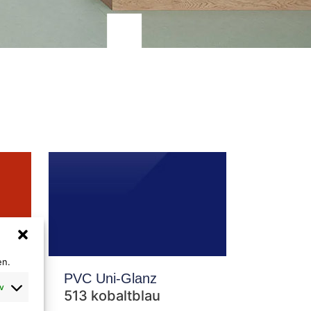
en.
PVC Uni-Glanz
v
513 kobaltblau