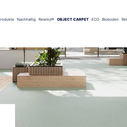
Produkte
Nachhaltig
Rewind®
OBJECT CARPET
ECO
Bioboden
Re