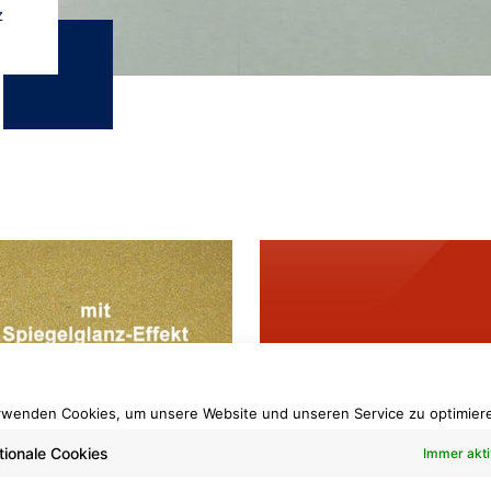
z
rwenden Cookies, um unsere Website und unseren Service zu optimier
C Uni-Glanz
PVC Uni-Glanz
tionale Cookies
Immer akti
9 gold
320 rot