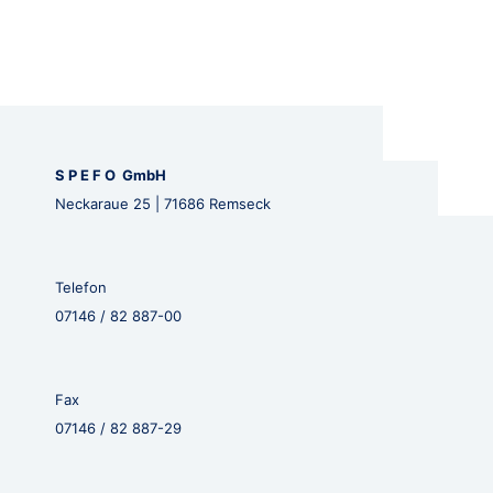
S P E F O GmbH
Neckaraue 25 | 71686 Remseck
Telefon
07146 / 82 887-00
Fax
07146 / 82 887-29