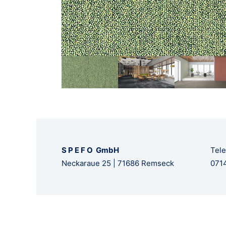
S P E F O GmbH
Tele
Neckaraue 25 | 71686 Remseck
0714