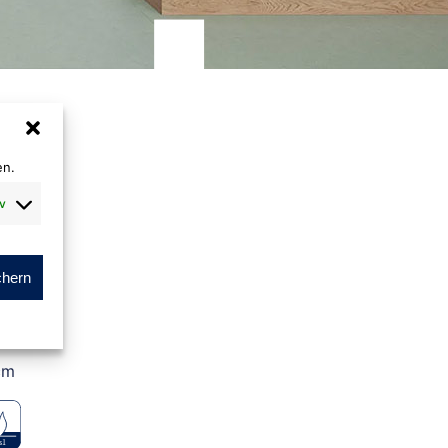
en.
v
r
chern
.
cm