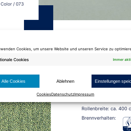
 Color
/
073
rwenden Cookies, um unsere Website und unseren Service zu optimier
tionale Cookies
Immer akti
Matt-Schlinge Colo
073
Alle Cookies
Ablehnen
Einstellungen spei
Cookies
Datenschutz
Impressum
Rollenlänge: ca. 25 lfm
Rollenbreite: ca. 400 
Brennverhalten: