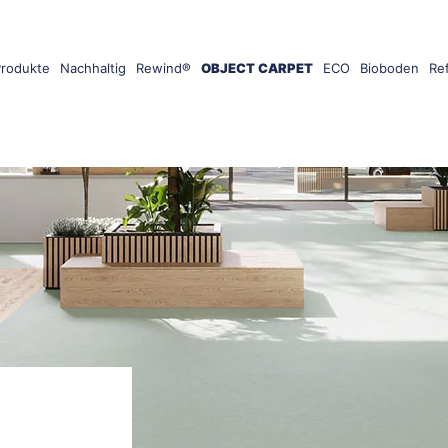
Produkte
Nachhaltig
Rewind®
OBJECT CARPET
ECO
Bioboden
Re